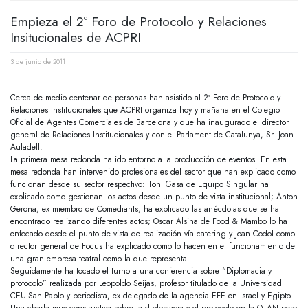
Empieza el 2º Foro de Protocolo y Relaciones
Insitucionales de ACPRI
3 de junio de 2011
Cerca de medio centenar de personas han asistido al 2º Foro de Protocolo y
Relaciones Institucionales que ACPRI organiza hoy y mañana en el Colegio
Oficial de Agentes Comerciales de Barcelona y que ha inaugurado el director
general de Relaciones Institucionales y con el Parlament de Catalunya, Sr. Joan
Auladell.
La primera mesa redonda ha ido entorno a la producción de eventos. En esta
mesa redonda han intervenido profesionales del sector que han explicado como
funcionan desde su sector respectivo: Toni Gasa de Equipo Singular ha
explicado como gestionan los actos desde un punto de vista institucional; Anton
Gerona, ex miembro de Comediants, ha explicado las anécdotas que se ha
encontrado realizando diferentes actos; Oscar Alsina de Food & Mambo lo ha
enfocado desde el punto de vista de realización vía catering y Joan Codol como
director general de Focus ha explicado como lo hacen en el funcionamiento de
una gran empresa teatral como la que representa.
Seguidamente ha tocado el turno a una conferencia sobre “Diplomacia y
protocolo” realizada por Leopoldo Seijas, profesor titulado de la Universidad
CEU-San Pablo y periodista, ex delegado de la agencia EFE en Israel y Egipto.