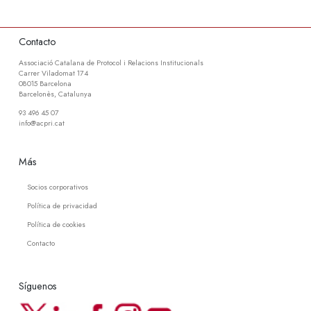
Contacto
Associació Catalana de Protocol i Relacions Institucionals
Carrer Viladomat 174
08015 Barcelona
Barcelonès, Catalunya
93 496 45 07
info@acpri.cat
Más
Socios corporativos
Política de privacidad
Política de cookies
Contacto
Síguenos