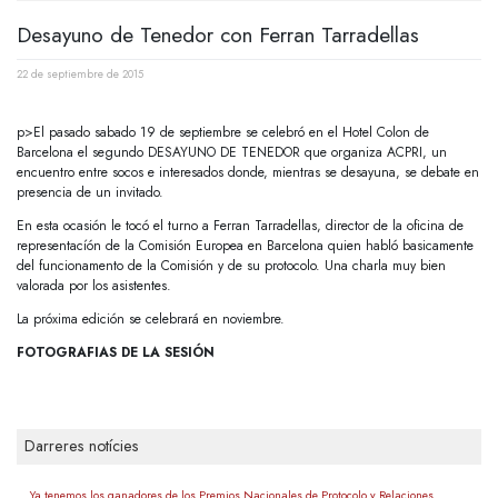
Desayuno de Tenedor con Ferran Tarradellas
22 de septiembre de 2015
p>El pasado sabado 19 de septiembre se celebró en el Hotel Colon de
Barcelona el segundo DESAYUNO DE TENEDOR que organiza ACPRI, un
encuentro entre socos e interesados donde, mientras se desayuna, se debate en
presencia de un invitado.
En esta ocasión le tocó el turno a Ferran Tarradellas, director de la oficina de
representacíón de la Comisión Europea en Barcelona quien habló basicamente
del funcionamento de la Comisión y de su protocolo. Una charla muy bien
valorada por los asistentes.
La próxima edición se celebrará en noviembre.
FOTOGRAFIAS DE LA SESIÓN
Darreres notícies
Ya tenemos los ganadores de los Premios Nacionales de Protocolo y Relaciones