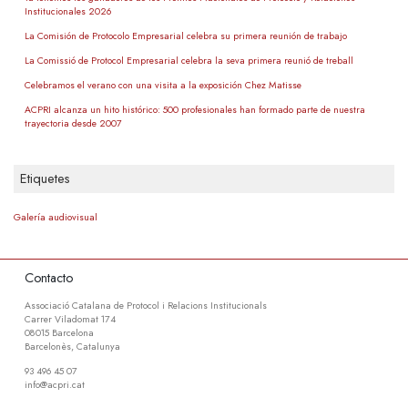
Institucionales 2026
La Comisión de Protocolo Empresarial celebra su primera reunión de trabajo
La Comissió de Protocol Empresarial celebra la seva primera reunió de treball
Celebramos el verano con una visita a la exposición Chez Matisse
ACPRI alcanza un hito histórico: 500 profesionales han formado parte de nuestra
trayectoria desde 2007
Etiquetes
Galería audiovisual
Contacto
Associació Catalana de Protocol i Relacions Institucionals
Carrer Viladomat 174
08015 Barcelona
Barcelonès, Catalunya
93 496 45 07
info@acpri.cat