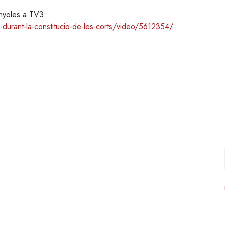
anyoles a TV3:
-durant-la-constitucio-de-les-corts/video/5612354/