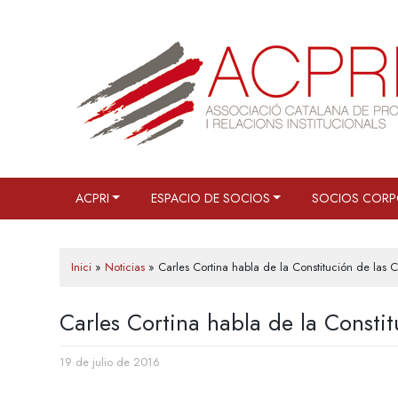
Saltar
al
contenido
ACPRI
ESPACIO DE SOCIOS
SOCIOS CORP
Inici
»
Noticias
»
Carles Cortina habla de la Constitución de las 
Carles Cortina habla de la Consti
19 de julio de 2016