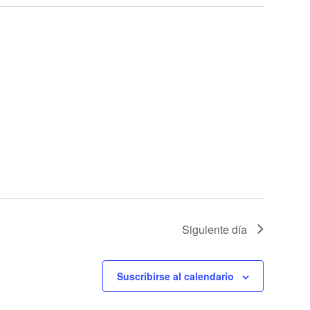
vistas
vistas
de
Evento
Siguiente día
Suscribirse al calendario