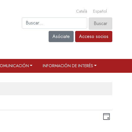
Català
Español
Asóciate
Acceso socios
OMUNICACIÓN
INFORMACIÓN DE INTERÉS
Navega
Navega
Día
de
de