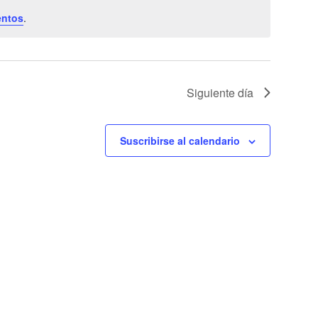
vistas
vistas
entos
.
de
Evento
Siguiente día
Suscribirse al calendario