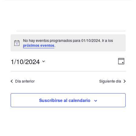
Eventos
No hay eventos programados para 01/10/2024. Ir a los
en
Aviso
próximos eventos
.
01/10/2024
Naveg
Nave
1/10/2024
Día
de
de
Selecciona
vistas
la
vistas
fecha.
Día anterior
Siguiente día
de
Even
Suscribirse al calendario