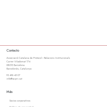
Contacto
Associació Catalana de Protocol i Relacions Institucionals
Carrer Viladomat 174
08015 Barcelona
Barcelonès, Catalunya
93 496 45 07
info@acpri.cat
Más
Socios corporativos