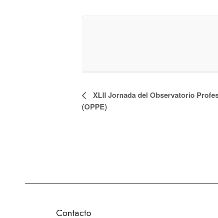
Navegación
XLII Jornada del Observatorio Profes
(OPPE)
del
Evento
Contacto