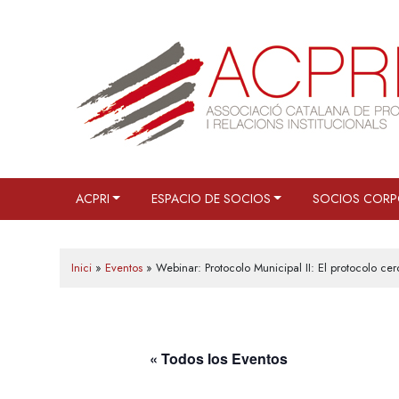
Saltar
al
contenido
ACPRI
ESPACIO DE SOCIOS
SOCIOS CORP
Inici
»
Eventos
»
Webinar: Protocolo Municipal II: El protocolo ce
« Todos los Eventos