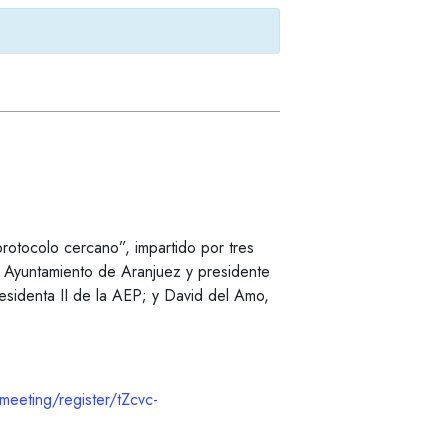
protocolo cercano”, impartido por tres
l Ayuntamiento de Aranjuez y presidente
residenta II de la AEP; y David del Amo,
eeting/register/tZcvc-