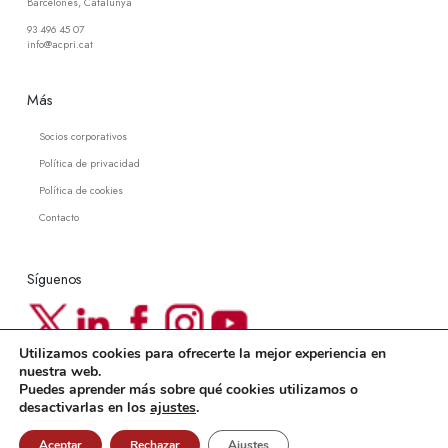
Barcelonès, Catalunya
93 496 45 07
info@acpri.cat
Más
Socios corporativos
Política de privacidad
Política de cookies
Contacto
Síguenos
Utilizamos cookies para ofrecerte la mejor experiencia en
Newsletter ACPRI
nuestra web.
Puedes aprender más sobre qué cookies utilizamos o
Suscríbete a nuestra newsletter
desactivarlas en los
ajustes
.
Aceptar
Rechazar
Ajustes