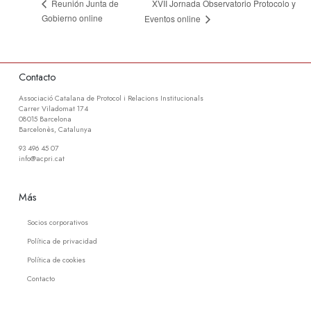
XVII Jornada Observatorio Protocolo y
Reunión Junta de
Gobierno online
Eventos online
Contacto
Associació Catalana de Protocol i Relacions Institucionals
Carrer Viladomat 174
08015 Barcelona
Barcelonès, Catalunya
93 496 45 07
info@acpri.cat
Más
Socios corporativos
Política de privacidad
Política de cookies
Contacto