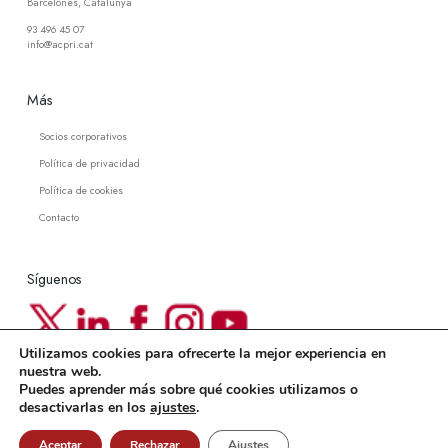
Barcelonès, Catalunya
93 496 45 07
info@acpri.cat
Más
Socios corporativos
Política de privacidad
Política de cookies
Contacto
Síguenos
Utilizamos cookies para ofrecerte la mejor experiencia en
Newsletter ACPRI
nuestra web.
Puedes aprender más sobre qué cookies utilizamos o
Suscríbete a nuestra newsletter
desactivarlas en los
ajustes
.
Aceptar
Rechazar
Ajustes