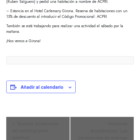
(Ruben Salguero) y pedid una habitación a nombre de ACPRI.
– Estancia en el Hotel Carlemany Girona. Reserva de habitaciones con un
15% de descuento al introducir el Código Promocional: ACPRI
También se está trabajando para realizar una actividad el sábado por la
mañana.
¡Nos vemos a Girona!
Añadir al calendario
Navegación
Nuevas tendencias
Ventanas
del
en catering para
Académicas: Las
Evento
eventos
ceremonias de entrega