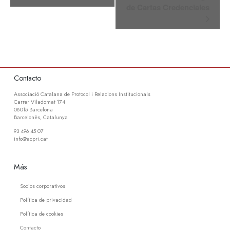
de Cartas Credenciales
Contacto
Associació Catalana de Protocol i Relacions Institucionals
Carrer Viladomat 174
08015 Barcelona
Barcelonès, Catalunya
93 496 45 07
info@acpri.cat
Más
Socios corporativos
Política de privacidad
Política de cookies
Contacto