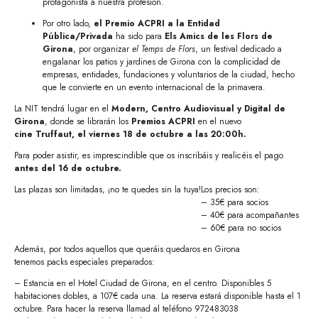
protagonista a nuestra profesión.
Por otro lado,
el Premio ACPRI a la Entidad
Pública/Privada
ha sido para
Els Amics de les Flors de
Girona
, por organizar
el Temps de Flors
, un festival dedicado a
engalanar los patios y jardines de Girona con la complicidad de
empresas, entidades, fundaciones y voluntarios de la ciudad, hecho
que le convierte en un evento internacional de la primavera.
La NIT tendrá lugar en el
Modern, Centro Audiovisual y Digital de
Girona
, donde se librarán los
Premios ACPRI
en el nuevo
cine Truffaut, el viernes 18 de octubre a las 20:00h.
Para poder asistir, es imprescindible que os inscribáis y realicéis el pago
antes del 16 de octubre.
Las plazas son limitadas, ¡no te quedes sin la tuya!
Los precios son:
– 35€ para socios
– 40€ para acompañantes
– 60€ para no socios
Además, por todos aquellos que queráis quedaros en Girona
tenemos packs especiales preparados:
– Estancia en el Hotel Ciudad de Girona, en el centro. Disponibles 5
habitaciones dobles, a 107€ cada una. La reserva estará disponible hasta el 1
octubre. Para hacer la reserva llamad al teléfono 972483038