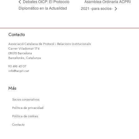
Asamblea Ordinaria ACPRI
Debates OICP: El Protocolo
Diplomático en la Actualidad
2021 -para socios-
Contacto
Associació Catalana de Protocol i Relacions Institucionals
Carrer Viladomat 174
08015 Barcelona
Barcelonès, Catalunya
93 496 45 07
info@acpri.cat
Más
Socios corporativos
Política de privacidad
Política de cookies
Contacto