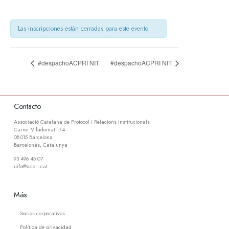
Las inscripciones están cerradas para este evento
#despachoACPRI NIT
#despachoACPRI NIT
Contacto
Associació Catalana de Protocol i Relacions Institucionals
Carrer Viladomat 174
08015 Barcelona
Barcelonès, Catalunya
93 496 45 07
info@acpri.cat
Más
Socios corporativos
Política de privacidad