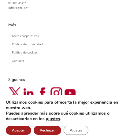
93 496 45 07
info@acpri.cat
Más
Socios corporativos
Política de privacidad
Política de cookies
Contacto
Síguenos
Utilizamos cookies para ofrecerte la mejor experiencia en
Newsletter ACPRI
nuestra web.
Puedes aprender más sobre qué cookies utilizamos o
Suscríbete a nuestra newsletter
desactivarlas en los
ajustes
.
Aceptar
Rechazar
Ajustes
© 2007-2026
Associació Catalana de Protocol i Relacions Institucionals
Web:
Lifetime Media