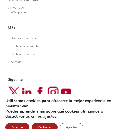
93 496 45 07
info@acpri.cat
Más
Socios corporativos
Política de privacidad
Política de cookies
Contacto
Síguenos
Utilizamos cookies para ofrecerte la mejor experiencia en
Newsletter ACPRI
nuestra web.
Puedes aprender más sobre qué cookies utilizamos o
Suscríbete a nuestra newsletter
desactivarlas en los
ajustes
.
Aceptar
Rechazar
Ajustes
© 2007-2026
Associació Catalana de Protocol i Relacions Institucionals