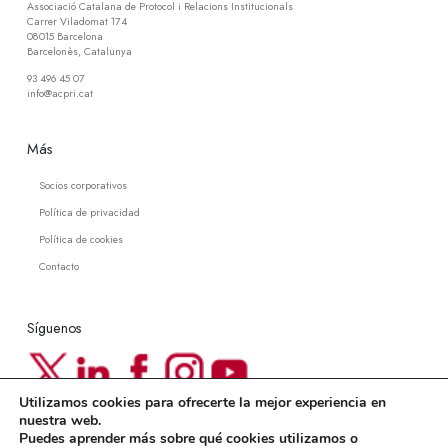
Associació Catalana de Protocol i Relacions Institucionals
Carrer Viladomat 174
08015 Barcelona
Barcelonès, Catalunya
93 496 45 07
info@acpri.cat
Más
Socios corporativos
Política de privacidad
Política de cookies
Contacto
Síguenos
Utilizamos cookies para ofrecerte la mejor experiencia en
Newsletter ACPRI
nuestra web.
Puedes aprender más sobre qué cookies utilizamos o