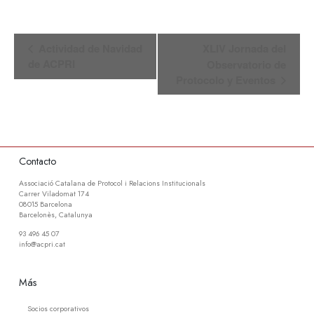
Navegación
Actividad de Navidad
XLIV Jornada del
del
de ACPRI
Observatorio de
Evento
Protocolo y Eventos
Contacto
Associació Catalana de Protocol i Relacions Institucionals
Carrer Viladomat 174
08015 Barcelona
Barcelonès, Catalunya
93 496 45 07
info@acpri.cat
Más
Socios corporativos