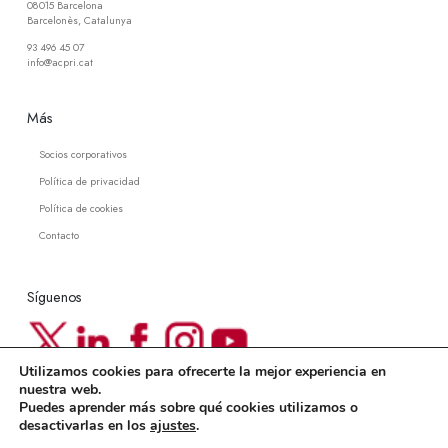
08015 Barcelona
Barcelonès, Catalunya
93 496 45 07
info@acpri.cat
Más
Socios corporativos
Política de privacidad
Política de cookies
Contacto
Síguenos
Utilizamos cookies para ofrecerte la mejor experiencia en
Newsletter ACPRI
nuestra web.
Puedes aprender más sobre qué cookies utilizamos o
Suscríbete a nuestra newsletter
desactivarlas en los
ajustes
.