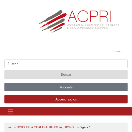
Saltar
al
contenido
Español
Asóciate
Acceso socios
Inici
»
SIMBOLOGIA CATALANA: BANDERA, HIMNO...
»
Página 6