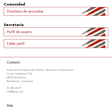
Comunidad
Directorio de asociados
Secretaría
Perfil de usuario
Editar perfil
Contacto
Associació Catalana de Protocol i Relacions Institucionals
Carrer Viladomat 174
08015 Barcelona
Barcelonès, Catalunya
93 496 45 07
info@acpri.cat
Más