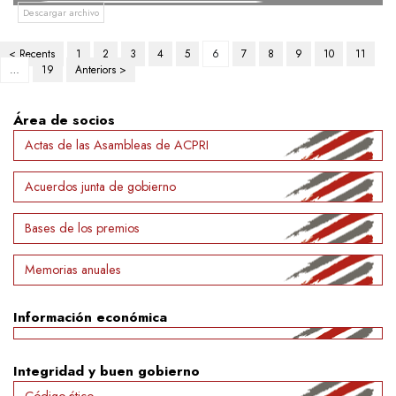
Descargar archivo
Paginación
< Recents
1
2
3
4
5
6
7
8
9
10
11
…
19
Anteriors >
de
entradas
Área de socios
Actas de las Asambleas de ACPRI
Acuerdos junta de gobierno
Bases de los premios
Memorias anuales
Información económica
Integridad y buen gobierno