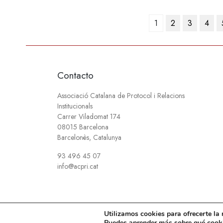
Paginación
1
2
3
4
de
entradas
Contacto
Associació Catalana de Protocol i Relacions
Institucionals
Carrer Viladomat 174
08015 Barcelona
Barcelonès, Catalunya
93 496 45 07
info@acpri.cat
Utilizamos cookies para ofrecerte la
© 2007-2026
Associació Catalana de Protocol i Relac
Puedes aprender más sobre qué cooki