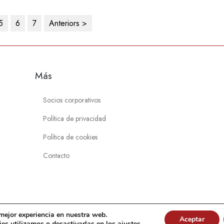
5
6
7
Anteriors >
Más
Socios corporativos
Política de privacidad
Política de cookies
Contacto
 mejor experiencia en nuestra web.
Aceptar
ions Institucionals
es utilizamos o desactivarlas en los
ajustes
.