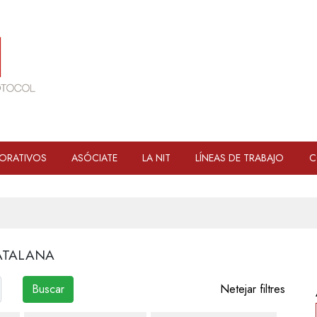
ORATIVOS
ASÓCIATE
LA NIT
LÍNEAS DE TRABAJO
C
ATALANA
Netejar filtres