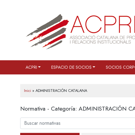
Saltar
al
contenido
ACPRI
ESPACIO DE SOCIOS
SOCIOS CORP
Inici
»
ADMINISTRACIÓN CATALANA
Normativa - Categoría:
ADMINISTRACIÓN C