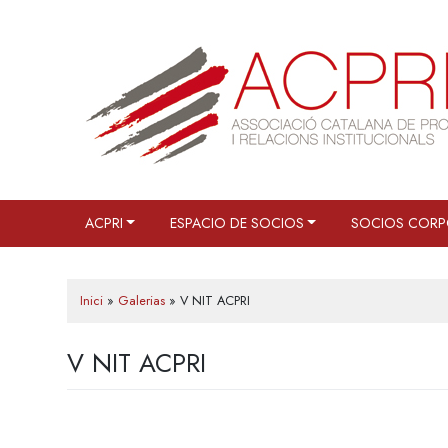
Saltar
al
contenido
ACPRI
ESPACIO DE SOCIOS
SOCIOS CORP
Inici
»
Galerias
»
V NIT ACPRI
V NIT ACPRI